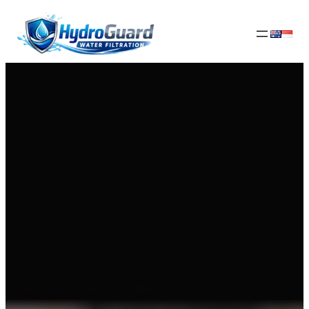
Lewati
ke
konten